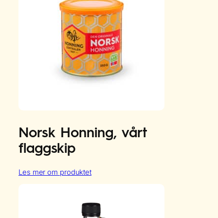
Norsk Honning, vårt
flaggskip
:
Les mer om produktet
Norsk
Honning,
vårt
flaggskip