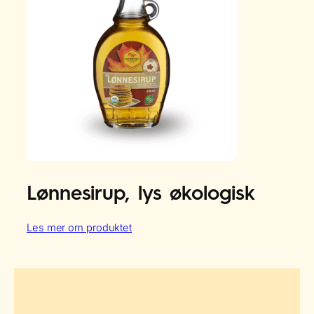
Lønnesirup, lys økologisk
:
Les mer om produktet
Lønnesirup,
lys
økologisk