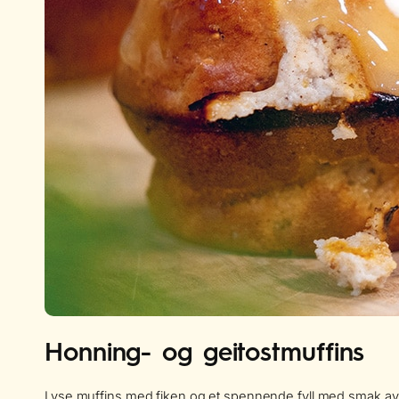
Honning- og geitostmuffins
Lyse muffins med fiken og et spennende fyll med smak av h