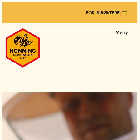
Hopp
til
FOR BIRØKTERE:
innhold
Meny