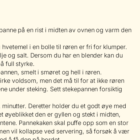
panne på en rist i midten av ovnen og varm den
etemel i en bolle til røren er fri for klumper.
ilje og salt. Dersom du har en blender kan du
 full styrke.
pannen, smelt i smøret og hell i røren.
ke voldsom, men det må til for at ikke røren
ene under steking. Sett stekepannen forsiktig
 minutter. Deretter holder du et godt øye med
et øyeblikket den er gyllen og stekt i midten,
antene. Pannekaken skal puffe opp som en stor
 men vil kollapse ved servering, så forsøk å vær
ed å få den på bordet.