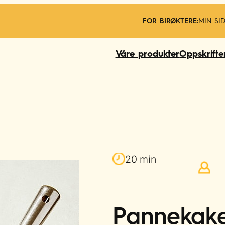
FOR BIRØKTERE:
MIN SI
Våre produkter
Oppskrifte
20 min
Pannekake