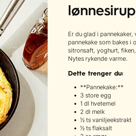
lønnesirup
Er du glad i pannekaker, v
pannekake som bakes i 
sitronsaft, yoghurt, fiken
Nytes rykende varme.
Dette trenger du:
**Pannekake:**
3 store egg
1 dl hvetemel
2 dl melk
1⁄2 ts vaniljeekstrakt
1⁄2 ts flaksalt