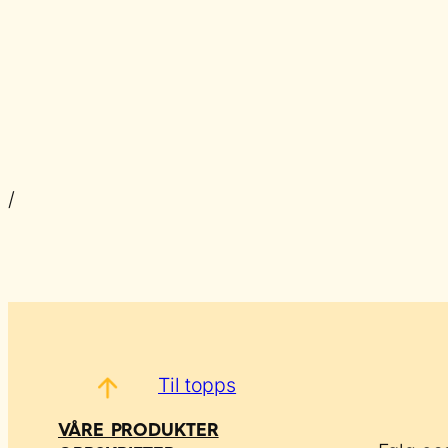
/
Til topps
VÅRE PRODUKTER