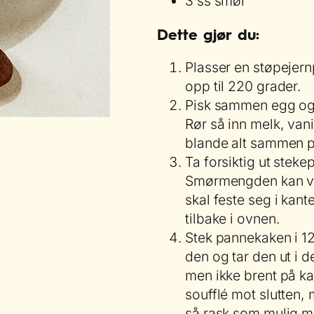
3 ss smør
Dette gjør du:
Plasser en støpejern
opp til 220 grader.
Pisk sammen egg og hv
Rør så inn melk, van
blande alt sammen på
Ta forsiktig ut steke
Smørmengden kan vir
skal feste seg i kant
tilbake i ovnen.
Stek pannekaken i 12
den og tar den ut i d
men ikke brent på k
soufflé mot slutten,
så rask som mulig m