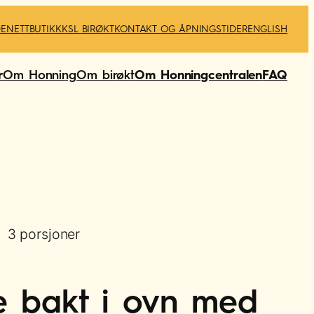
DE
NETTBUTIKK
KSL BIRØKT
KONTAKT OG ÅPNINGSTIDER
ENGLISH
r
Om Honning
Om birøkt
Om Honningcentralen
FAQ
3 porsjoner
 bakt i ovn med