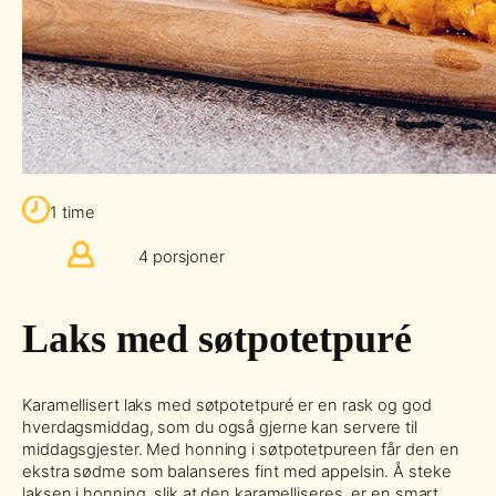
1 time
4 porsjoner
Laks med søtpotetpuré
Karamellisert laks med søtpotetpuré er en rask og god
hverdagsmiddag, som du også gjerne kan servere til
middagsgjester. Med honning i søtpotetpureen får den en
ekstra sødme som balanseres fint med appelsin. Å steke
laksen i honning, slik at den karamelliseres, er en smart