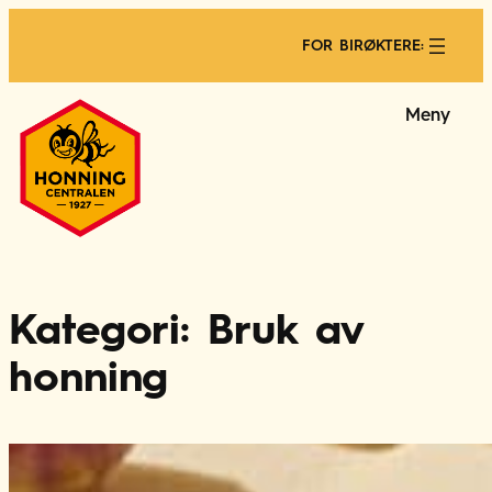
Hopp
til
FOR BIRØKTERE:
innhold
Meny
Kategori:
Bruk av
honning