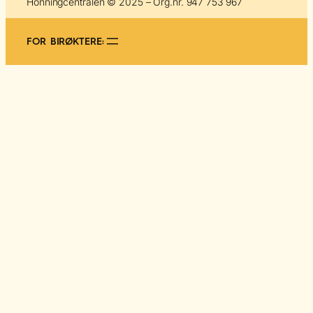
Honningcentralen © 2025 – Org.nr. 947 753 967
FOR BIRØKTERE: