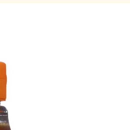
kologisk
fra 2026. Du finner den foreløpig på større
k Topping består av 50% økologisk agavesirup
isk honning fra Zambia. Birøkt i Zambia er en
ll birøkt der honningen hentes fra enkle
med moderne og streng kvalitetskontroll. Birøkt
kilde for et stort antall bønder i landet.
k