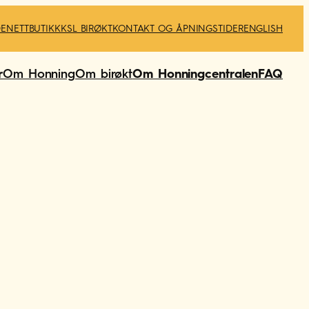
DE
NETTBUTIKK
KSL BIRØKT
KONTAKT OG ÅPNINGSTIDER
ENGLISH
r
Om Honning
Om birøkt
Om Honningcentralen
FAQ