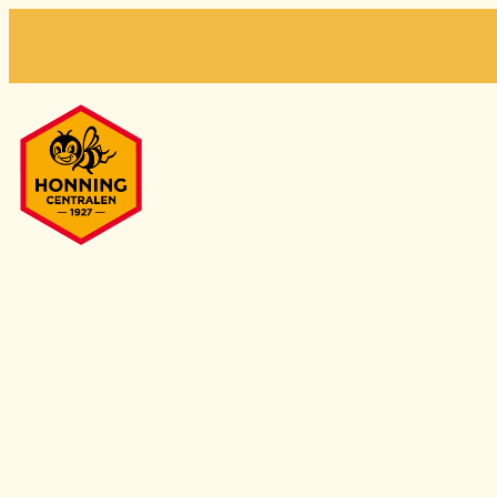
Hopp
til
innhold