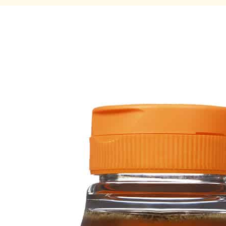
Topping ø
Økologisk Topping er ny 
Rema-butikker. Økologis
fra Mexico og 50% økolog
kombinasjon av tradisjone
bikuber i trær kombinert 
er en svært viktig inntekts
Middels kraftig sma