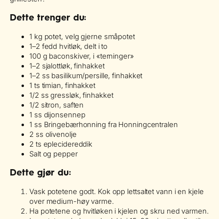
Dette trenger du:
1 kg potet, velg gjerne småpotet
1–2 fedd hvitløk, delt i to
100 g baconskiver, i «terninger»
1–2 sjalottløk, finhakket
1–2 ss basilikum/persille, finhakket
1 ts timian, finhakket
1/2 ss gressløk, finhakket
1/2 sitron, saften
1 ss dijonsennep
1 ss Bringebærhonning fra Honningcentralen
2 ss olivenolje
2 ts eplecidereddik
Salt og pepper
Dette gjør du:
Vask potetene godt. Kok opp lettsaltet vann i en kjele
over medium-høy varme.
Ha potetene og hvitløken i kjelen og skru ned varmen.