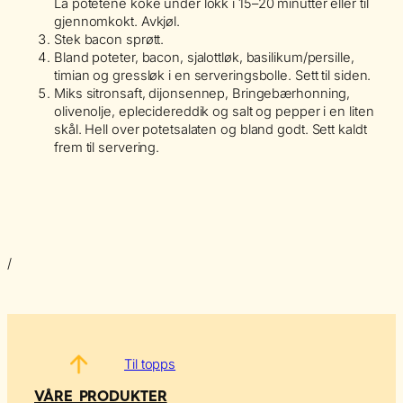
La potetene koke under lokk i 15–20 minutter eller til
gjennomkokt. Avkjøl.
Stek bacon sprøtt.
Bland poteter, bacon, sjalottløk, basilikum/persille,
timian og gressløk i en serveringsbolle. Sett til siden.
Miks sitronsaft, dijonsennep, Bringebærhonning,
olivenolje, eplecidereddik og salt og pepper i en liten
skål. Hell over potetsalaten og bland godt. Sett kaldt
frem til servering.
/
Til topps
VÅRE PRODUKTER