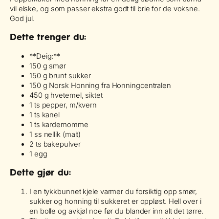
vil elske, og som passer ekstra godt til brie for de voksne.
God jul.
Dette trenger du:
**Deig:**
150 g smør
150 g brunt sukker
150 g Norsk Honning fra Honningcentralen
450 g hvetemel, siktet
1 ts pepper, m/kvern
1 ts kanel
1 ts kardemomme
1 ss nellik (malt)
2 ts bakepulver
1 egg
Dette gjør du:
I en tykkbunnet kjele varmer du forsiktig opp smør,
sukker og honning til sukkeret er oppløst. Hell over i
en bolle og avkjøl noe før du blander inn alt det tørre.