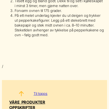
Tilsett egg og bland godt. Dekk til og sett i kjøleskapet
i minst 3 timer, men gjerne natten over.
Forvarm ovnen til 175 grader.
På ett melet underlag kjevler du ut deigen og trykker
ut pepperkakefigurer. Legg på ett stekebrett med
bakepapir og stek midt ovnen i ca. 8–10 minutter.
Steketiden avhenger av tykkelse på pepperkakene og
ovn – følg godt med.
/
Til topps
VÅRE PRODUKTER
OPPSKRIFTER