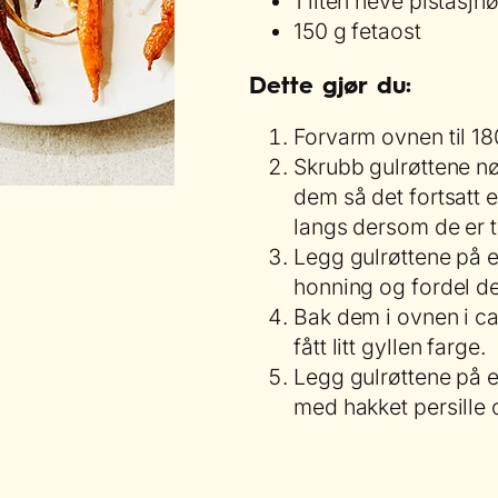
1 liten neve pistasjnø
150 g fetaost
Dette gjør du:
Forvarm ovnen til 18
Skrubb gulrøttene nø
dem så det fortsatt e
langs dersom de er 
Legg gulrøttene på e
honning og fordel de
Bak dem i ovnen i ca.
fått litt gyllen farge.
Legg gulrøttene på e
med hakket persille o