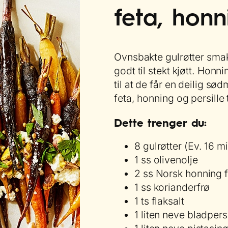
feta, honn
Ovnsbakte gulrøtter smake
godt til stekt kjøtt. Honni
til at de får en deilig s
feta, honning og persille t
Dette trenger du:
8 gulrøtter (Ev. 16 mi
1 ss olivenolje
2 ss Norsk honning 
1 ss korianderfrø
1 ts flaksalt
1 liten neve bladpersi