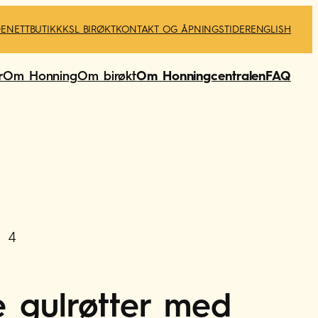
DE
NETTBUTIKK
KSL BIRØKT
KONTAKT OG ÅPNINGSTIDER
ENGLISH
r
Om Honning
Om birøkt
Om Honningcentralen
FAQ
4
 gulrøtter med