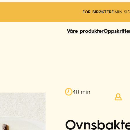
FOR BIRØKTERE:
MIN SI
Våre produkter
Oppskrifte
40 min
Ovnsbakte