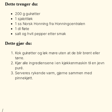
Dette trenger du:
200 g gulrøtter
1 sjalottløk
1 ss Norsk Honning fra Honningcentralen
1 dl fløte
salt og hvit pepper etter smak
Dette gjør du:
Kok gulrøtter og løk møre uten at de blir brent eller
tørre.
Kjør alle ingrediensene i en kjøkkenmaskin til en jevn
puré.
Serveres rykende varm, gjerne sammen med
pinnekjøtt.
/