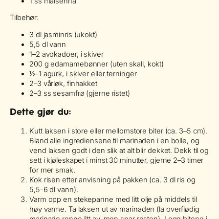
1 ss maisenna
Tilbehør:
3 dl jasminris (ukokt)
5,5 dl vann
1–2 avokadoer, i skiver
200 g edamamebønner (uten skall, kokt)
½–1 agurk, i skiver eller terninger
2–3 vårløk, finhakket
2–3 ss sesamfrø (gjerne ristet)
Dette gjør du:
Kutt laksen i store eller mellomstore biter (ca. 3–5 cm).
Bland alle ingrediensene til marinaden i en bolle, og
vend laksen godt i den slik at alt blir dekket. Dekk til og
sett i kjøleskapet i minst 30 minutter, gjerne 2–3 timer
for mer smak.
Kok risen etter anvisning på pakken (ca. 3 dl ris og
5,5-6 dl vann).
Varm opp en stekepanne med litt olje på middels til
høy varme. Ta laksen ut av marinaden (la overflødig
marinade renne litt av, men spar resten). Legg bitene i