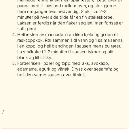
panna med litt avstand mellom hver, og stek gjerne i
flere omganger hvis nødvendig. Stek i ca. 2–3
minutter på hver side til de får en fin stekeskorpe.
Laksen er ferdig når den flaker seg lett, men fortsatt er
saftig inni.
Hell resten av marinaden i en liten kjele og gi den et
raskt oppkok. Rør sammen 1 dl vann og 1 ss maisenna
i en kopp, og hell blandingen i sausen mens du rører.
La småkoke i 1–2 minutter til sausen tykner og blir
blank og litt sticky.
Fordel risen i boller og topp med laks, avokado,
edamame, agurk og vårløk. Dryss over sesamfrø og
hell den varme sausen over til slutt.
/