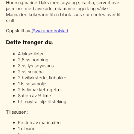
Honningmarinert laks med soya og sriracha, servert over
jasminris med avokado, edamame, agurk og vårløk.
Marinaden kokes inn til en blank saus som helles over til
slutt.
Oppskrift av
@waruneebolstad
Dette trenger du:
4 laksefileter
2,5 ss honning
3 ss lys soyasaus
2 ss sriracha
2 hvitløksfedd, finhakket
1 ts sesamolje
2 ts finhakket ingefær
Saften av ½ lime
Litt nøytral olje til steking
Til sausen:
Resten av marinaden
1 dl vann