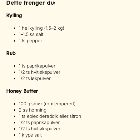
Dette trenger du:
Kylling
1 hel kylling (1,5–2 kg)
1–1,5 ss salt
1 ts pepper
Rub
1 ts paprikapulver
1/2 ts hvitløkspulver
1/2 ts løkpulver
Honey Butter
100 g smør (romtemperert)
2 ss honning
1 ts eplecidereddik eller sitron
1/2 ts paprikapulver
1/2 ts hvitløkspulver
1 klype salt