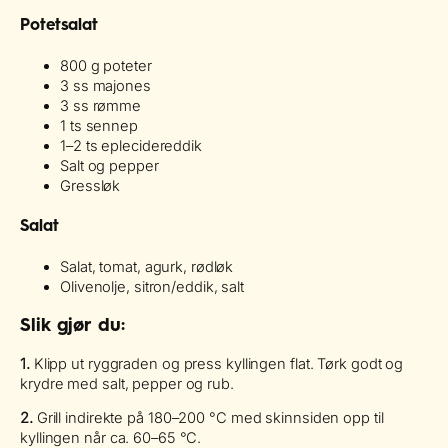
Potetsalat
800 g poteter
3 ss majones
3 ss rømme
1 ts sennep
1–2 ts eplecidereddik
Salt og pepper
Gressløk
Salat
Salat, tomat, agurk, rødløk
Olivenolje, sitron/eddik, salt
Slik gjør du
:
1.
Klipp ut ryggraden og press kyllingen flat. Tørk godt og
krydre med salt, pepper og rub.
2.
Grill indirekte på 180–200 °C med skinnsiden opp til
kyllingen når ca. 60–65 °C.